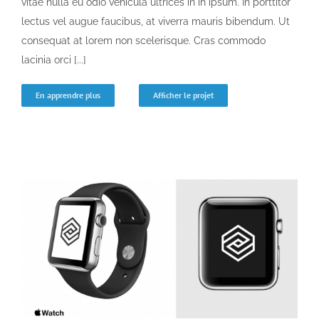
vitae nulla eu odio vehicula ultrices in in ipsum. In porttitor
lectus vel augue faucibus, at viverra mauris bibendum. Ut
consequat at lorem non scelerisque. Cras commodo
lacinia orci [...]
En apprendre plus
Afficher le projet