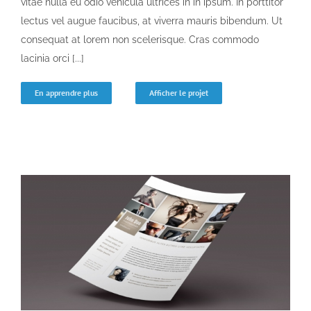
vitae nulla eu odio vehicula ultrices in in ipsum. In porttitor
lectus vel augue faucibus, at viverra mauris bibendum. Ut
consequat at lorem non scelerisque. Cras commodo
lacinia orci [...]
En apprendre plus
Afficher le projet