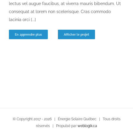
lectus vel augue faucibus, at viverra mauris bibendum. Ut
consequat at lorem non scelerisque. Cras commodo
lacinia orci [...]
En apprendre plus
Afficher le projet
© Copyright 2017 -
2026 | Énergie Solaire Québec | Tous droits
réservés | Propulsé par
weblogik.ca